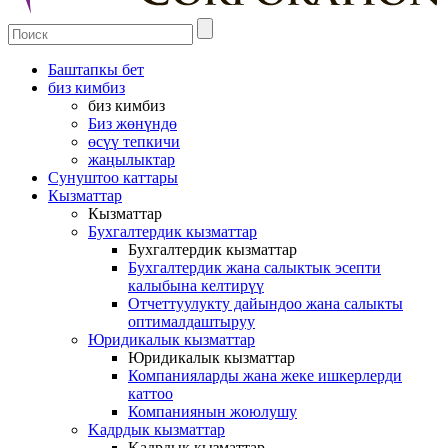
Баштапкы бет
биз кимбиз
биз кимбиз
Биз жөнүндө
өсүү тепкичи
жаңылыктар
Сунуштоо каттары
Кызматтар
Кызматтар
Бухгалтердик кызматтар
Бухгалтердик кызматтар
Бухгалтердик жана салыктык эсепти
калыбына келтирүү
Oтчеттуулукту дайындоо жана салыкты
оптималдаштыруу
Юридикалык кызматтар
Юридикалык кызматтар
Компанияларды жана жеке ишкерлерди
каттоо
Компаниянын жоюлушу
Kадрдык кызматтар
Kадрдык кызматтар