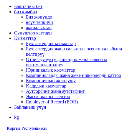
Баштапкы бет
биз кимбиз
Биз жөнүндө
өсүү тепкичи
жаңылыктар
Сунуштоо каттары
Кызматтар
Бухгалтердик кызматтар
Бухгалтердик жана салыктык эсепти калыбына
келтирүү
Oтчеттуулукту дайындоо жана салыкты
оптималдаштыруу
Юридикалык кызматтар
Компанияларды жана жеке ишкерлерди каттоо
Компаниянын жоюлушу
Kадрдык кызматтар
Аутсорсинг жана аутстафинг
Эмгек акыны эсептөө
Employer of Record (EOR)
Байланыш үчүн
kg
Кыргыз Республикасы