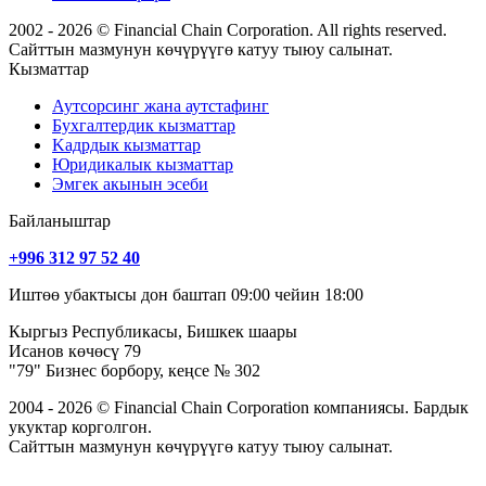
2002 - 2026 © Financial Chain Corporation. All rights reserved.
Сайттын мазмунун көчүрүүгө катуу тыюу салынат.
Кызматтар
Аутсорсинг жана аутстафинг
Бухгалтердик кызматтар
Kадрдык кызматтар
Юридикалык кызматтар
Эмгек акынын эсеби
Байланыштар
+996 312 97 52 40
Иштөө убактысы дон баштап 09:00 чейин 18:00
Кыргыз Республикасы, Бишкек шаары
Исанов көчөсү 79
"79" Бизнес борбору, кеңсе № 302
2004 - 2026 © Financial Chain Corporation компаниясы. Бардык
укуктар корголгон.
Сайттын мазмунун көчүрүүгө катуу тыюу салынат.