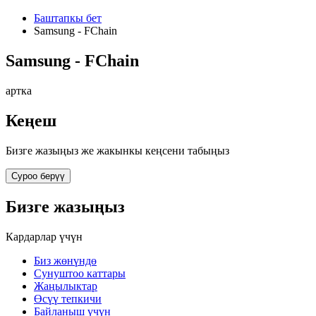
Баштапкы бет
Samsung - FChain
Samsung - FChain
артка
Кеңеш
Бизге жазыңыз же жакынкы кеңсени табыңыз
Суроо берүү
Бизге жазыңыз
Кардарлар үчүн
Биз жөнүндө
Сунуштоо каттары
Жаңылыктар
Өсүү тепкичи
Байланыш үчүн